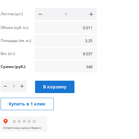
Листов (шт.)
Объем (куб. м.):
Площадь (кв. м.):
Вес (кг.):
Сумма (руб.):
В корзину
Купить в 1 клик