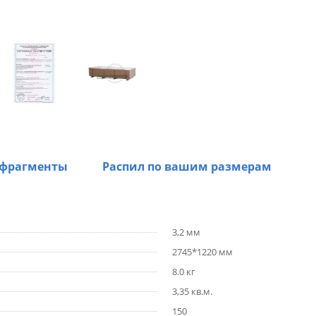
 фрагменты
Распил по вашим размерам
3,2 мм
2745*1220 мм
8.0 кг
3,35 кв.м.
150