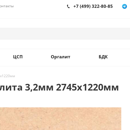
+7 (499) 322-80-85
онтакты
ЦСП
Оргалит
БДК
5х1220мм
лита 3,2мм 2745х1220мм