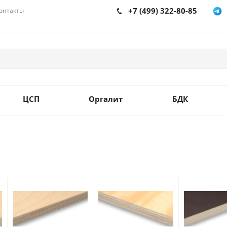
+7 (499) 322-80-85
онтакты
ЦСП
Оргалит
БДК