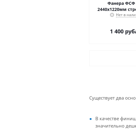
Фанера ФСФ
2440х1220мм стр
Нет в нал
1 400
руб
Существует два осн
В качестве финиш
значительно деше