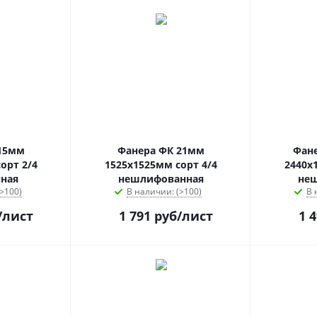
15мм
Фанера ФК 21мм
Фан
орт 2/4
1525х1525мм сорт 4/4
2440х
ная
нешлифованная
не
>100)
В наличии: (>100)
В 
/лист
1 791
руб
/лист
1 