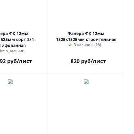
ера ФК 12мм
Фанера ФК 12мм
1525мм сорт 2/4
1525х1525мм строительная
В наличии: (28)
лифованная
Нет в наличии
092
руб
/лист
820
руб
/лист