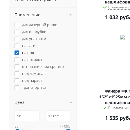
нешлифова
В наличии: (
Применение
1 032
руб
для лазерной резки
для опалубки
для упаковки
на лаги
на пол
на потолок
основание под кровлю
под ламинат
под паркет
транспортная
Фанера ФК 
1525х1525мм с
Цена
нешлифова
В наличии: (
1 535
руб
96
17 095