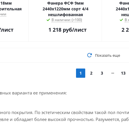
 18мм
Фанера ФСФ 9мм
Фан
оительная
2440х1220мм сорт 4/4
2440х
ичии
нешлифованная
не
В наличии: (>100)
В 
/лист
1 218
руб
/лист
2 
Показать еще
1
2
3
13
овных варианта ее применения:
ного покрытия. По эстетическим свойствам такой пол почти
вле и обладает более высокой прочностью. Разумеется, раб