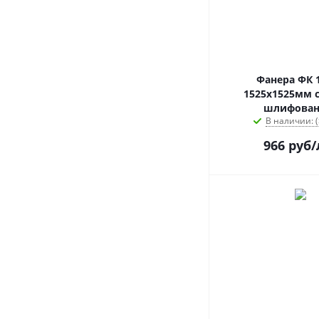
Фанера ФК 
1525х1525мм с
шлифован
В наличии: (
966
руб
/