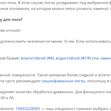
вого пола. В этом случае листы укладывают под выбранное
чное основание, на которое можно легко уложить ламинат, 
у для пола?
ям относят:
 должна иметь значение не менее 16 мм. Если использовать
орая бывает
влагостойкой (ФК)
,
водостойкой (ФСФ)
или
лами
ной поверхности. Такой материал более гладкий и эстетич
ета часто рекомендуют
нешлифованные листы
, поскольку в
ределяет качество обработки древесины. Для финишного покр
II и IV).
 Звоните
74993228085
— наш специалист поможет выбрать 