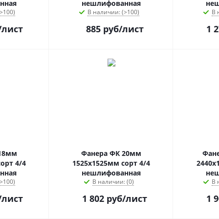
нная
нешлифованная
не
>100)
В наличии: (>100)
В 
/лист
885
руб
/лист
1 
18мм
Фанера ФК 20мм
Фан
орт 4/4
1525х1525мм сорт 4/4
2440х
нная
нешлифованная
не
>100)
В наличии: (0)
В 
/лист
1 802
руб
/лист
1 