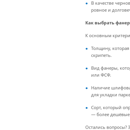
В качестве черно
ровное и долгове
Как выбрать фанер
К основным критери
Толщину, которая
скрипеть.
Вид фанеры, кот
или ФСФ.
Наличие шлифован
для укладки парк
Сорт, который оп
— более дешёвые (I
Остались вопросы?