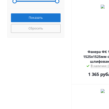
Сбросить
Фанера ФК 
1525х1525мм с
шлифован
В наличии: (
1 365
руб