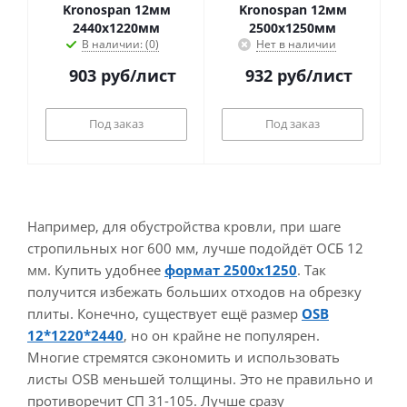
Kronospan 12мм
Kronospan 12мм
2440х1220мм
2500х1250мм
В наличии: (0)
Нет в наличии
903
руб
/лист
932
руб
/лист
Под заказ
Под заказ
Например, для обустройства кровли, при шаге
стропильных ног 600 мм, лучше подойдёт ОСБ 12
мм. Купить удобнее
формат 2500х1250
. Так
получится избежать больших отходов на обрезку
плиты. Конечно, существует ещё размер
OSB
12*1220*2440
, но он крайне не популярен.
Многие стремятся сэкономить и использовать
листы OSB меньшей толщины. Это не правильно и
противоречит СП 31-105. Лучше сразу