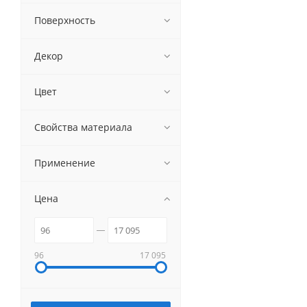
Сорт 1/2 сетка
Поверхность
Сорт 1/1 гладкая
Сорт 1/1 сетка
Декор
Свеза 1/1 гладкая
Свеза 1/1 сетка
Цвет
Свеза 1/1 DECK350
не указан
Свойства материала
Применение
Цена
96
17 095