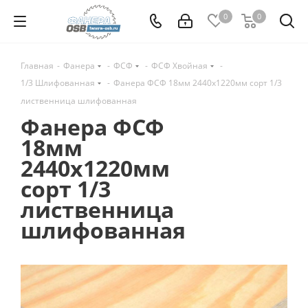
0
0
Главная
-
Фанера
-
ФСФ
-
ФСФ Хвойная
-
1/3 Шлифованная
-
Фанера ФСФ 18мм 2440х1220мм сорт 1/3
лиственница шлифованная
Фанера ФСФ
18мм
2440х1220мм
сорт 1/3
лиственница
шлифованная