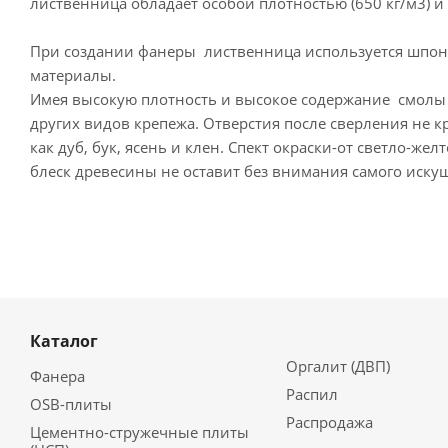
лиственница обладает особой плотностью (650 кг/м3) 
При создании фанеры лиственница используется шпон
материалы.
Имея высокую плотность и высокое содержание смолы э
других видов крепежа. Отверстия после сверления не к
как дуб, бук, ясень и клен. Спект окраски-от светло-ж
блеск древесины не оставит без внимания самого иску
Каталог
Оргалит (ДВП)
Фанера
Распил
OSB-плиты
Распродажа
Цементно-стружечные плиты