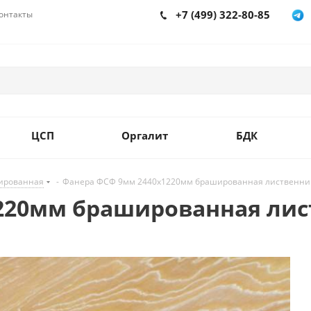
+7 (499) 322-80-85
онтакты
ЦСП
Оргалит
БДК
ированная
-
Фанера ФСФ 9мм 2440х1220мм брашированная лиственни
220мм брашированная ли