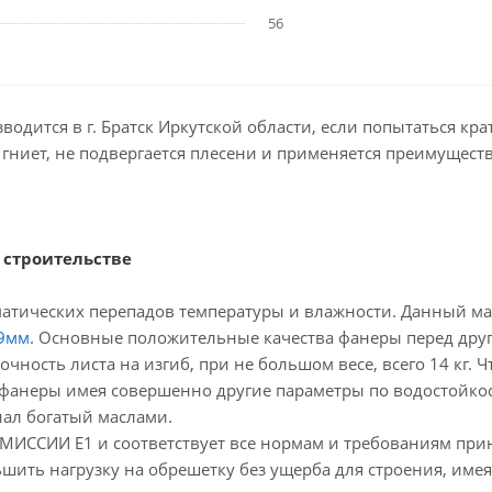
56
ится в г. Братск Иркутской области, если попытаться кратк
е гниет, не подвергается плесени и применяется преимущест
 строительстве
матических перепадов температуры и влажности. Данный ма
 9мм
. Основные положительные качества фанеры перед дру
чность листа на изгиб, при не большом весе, всего 14 кг. 
в фанеры имея совершенно другие параметры по водостойко
ал богатый маслами.
ЭМИССИИ Е1 и соответствует все нормам и требованиям при
шить нагрузку на обрешетку без ущерба для строения, име