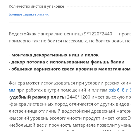
Количество листов в упаковке
Больше характеристик
Водостойкая фанера лиственница 9*1220*2440 — производ
примерно так: не боится насекомых, не боится воды, н
-
монтажа декоративных ниш и полок
- декор потолка с использованием фальшь балки
- обшивка карнизного свеса кровли в малоэтажном
Фанера может использоваться при условии резких кли
мм
при работах внутри помещений и плитам
osb 6, 8 и
-
удобный размер плиты
2440*1200 имеет высокую про
-фанера лиственных пород отличается от других видо
лиственница отличный водостойкий древесный матери
-высокий уровень экологичности продукт имеет класс 
-небольшой вес и прочность материала позволит умень