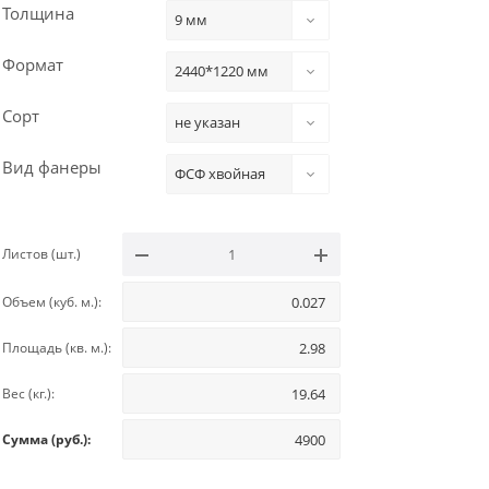
Толщина
9 мм
Формат
2440*1220 мм
Сорт
не указан
Вид фанеры
ФСФ хвойная
Листов (шт.)
Объем (куб. м.):
Площадь (кв. м.):
Вес (кг.):
Сумма (руб.):