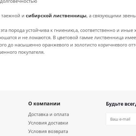
и долговечностью
 таежной и
сибирской лиственницы
, а связующими звен
та порода устойчива к гниению,а, соответственно и иные 
рошатся и не ломаются. В цветовой гамме лиственница имее
елтого до насышенно оранжевого и золотисто коричневого о
шенного покупателя.
О компании
Будьте всег
Доставка и оплата
Условия доставки
Условия возврата