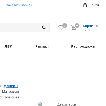
Заказать звонок
Войти
Корзина
0
0
0
пуста
ЛВЛ
Распил
Распродажа
ой
фанеры
.
 Материал
сс эмиссии