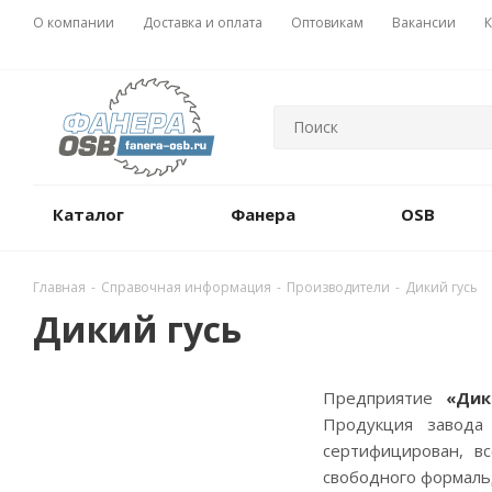
О компании
Доставка и оплата
Оптовикам
Вакансии
К
Каталог
Фанера
OSB
Главная
-
Справочная информация
-
Производители
-
Дикий гусь
Дикий гусь
Предприятие
«Дик
Продукция завода 
сертифицирован, вс
свободного формальд