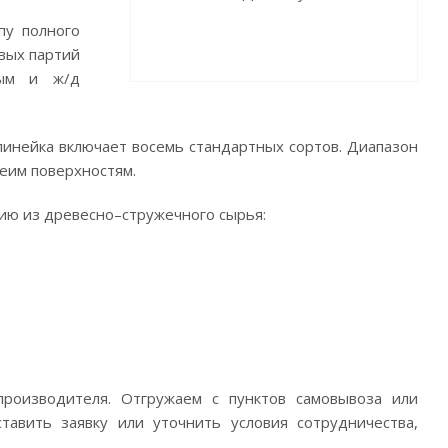
пу полного
овых партий
ным и ж/д
линейка включает восемь стандартных сортов. Диапазон
еим поверхностям.
ю из древесно–стружечного сырья:
роизводителя. Отгружаем с пунктов самовывоза или
тавить заявку или уточнить условия сотрудничества,