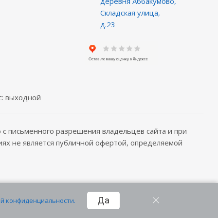
деревня Аббакумово,
Складская улица,
д.23
Вс: выходной
 с письменного разрешения владельцев сайта и при
овиях не является публичной офертой, определяемой
2026 © создание сайта
LEANN
Да
й конфиденциальности.