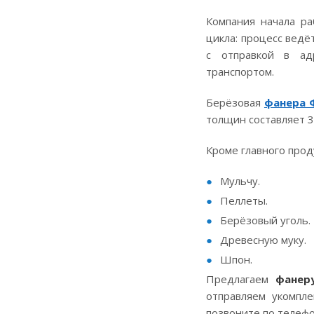
Компания начала ра
цикла: процесс ведё
с отправкой в ад
транспортом.
Берёзовая
фанера 
толщин составляет 
Кроме главного про
Мульчу.
Пеллеты.
Берёзовый уголь.
Древесную муку.
Шпон.
Предлагаем
фанер
отправляем укомпле
позвоните по теле