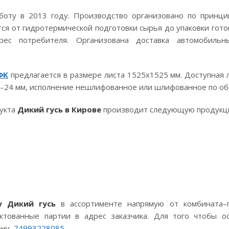
боту в 2013 году. Производство организовано по принци
тся от гидротермической подготовки сырья до упаковки гот
рес потребителя. Организована доставка автомобиль
ФК
предлагается в размере листа 1525x1525 мм. Доступная 
3–24 мм, исполнение нешлифованное или шлифованное по об
дукта
Дикий гусь в Кирове
производит следующую продукци
у Дикий гусь
в ассортименте напрямую от комбината–п
ктованные партии в адрес заказчика. Для того чтобы ос
фону
74993228085