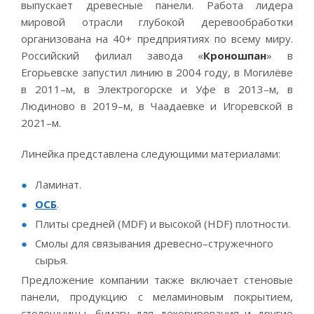
выпускает древесные панели. Работа лидера
мировой отрасли глубокой деревообработки
организована на 40+ предприятиях по всему миру.
Российский филиал завода «
Кроношпан
» в
Егорьевске запустил линию в 2004 году, в Могилёве
в 2011–м, в Электрогорске и Уфе в 2013–м, в
Людиново в 2019–м, в Чаадаевке и Игоревской в
2021–м.
Линейка представлена следующими материалами:
Ламинат.
ОСБ
.
Плиты средней (MDF) и высокой (HDF) плотности.
Смолы для связывания древесно–стружечного
сырья.
Предложение компании также включает стеновые
панели, продукцию с меламиновым покрытием,
столешницы, бумагу для декорирования и другие