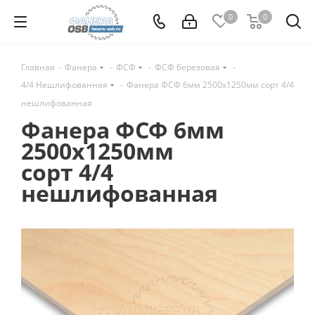
0
0
Главная
-
Фанера
-
ФСФ
-
ФСФ березовая
-
4/4 Нешлифованная
-
Фанера ФСФ 6мм 2500х1250мм сорт 4/4
нешлифованная
Фанера ФСФ 6мм
2500х1250мм
сорт 4/4
нешлифованная